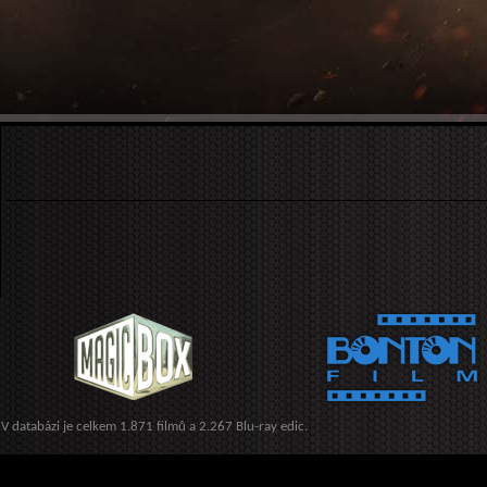
V databázi je celkem 1.871 filmů a 2.267 Blu-ray edic.