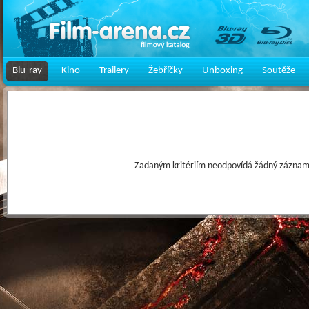
Blu-ray
Kino
Trailery
Žebříčky
Unboxing
Soutěže
Zadaným kritériím neodpovídá žádný záznam 