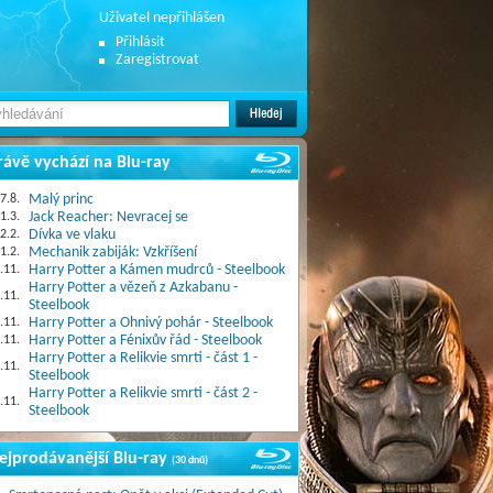
Uživatel nepřihlášen
Přihlásit
Zaregistrovat
rávě vychází na Blu-ray
7.8.
Malý princ
1.3.
Jack Reacher: Nevracej se
2.2.
Dívka ve vlaku
1.2.
Mechanik zabiják: Vzkříšení
.11.
Harry Potter a Kámen mudrců - Steelbook
Harry Potter a vězeň z Azkabanu -
.11.
Steelbook
.11.
Harry Potter a Ohnivý pohár - Steelbook
.11.
Harry Potter a Fénixův řád - Steelbook
Harry Potter a Relikvie smrti - část 1 -
.11.
Steelbook
Harry Potter a Relikvie smrti - část 2 -
.11.
Steelbook
ejprodávanější Blu-ray
(30 dnů)