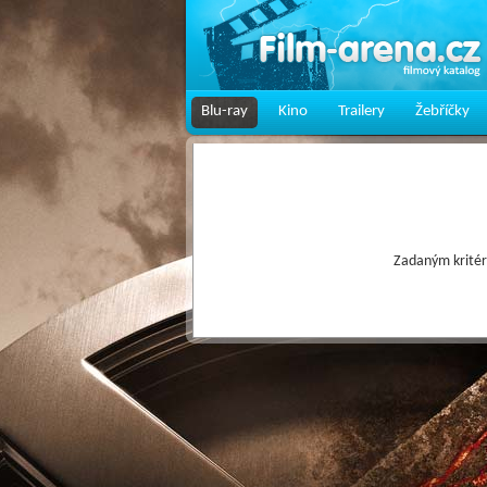
Blu-ray
Kino
Trailery
Žebříčky
Zadaným kritér