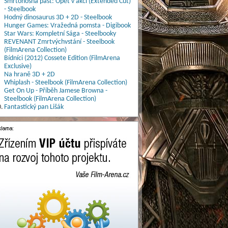
Smrtonosná past: Opět v akci (Extended Cut)
- Steelbook
Hodný dinosaurus 3D + 2D - Steelbook
Hunger Games: Vražedná pomsta - Digibook
Star Wars: Kompletní Sága - Steelbooky
REVENANT Zmrtvýchvstání - Steelbook
(FilmArena Collection)
Bídníci (2012) Cossete Edition (FilmArena
Exclusive)
Na hraně 3D + 2D
Whiplash - Steelbook (FilmArena Collection)
Get On Up - Příběh Jamese Browna -
Steelbook (FilmArena Collection)
.
Fantastický pan Lišák