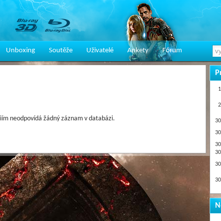
Unboxing
Soutěže
Uživatelé
Ankety
Fórum
P
1
2
iím neodpovídá žádný záznam v databázi.
30
30
30
30
30
30
N