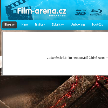
Blu-ray
Kino
Trailery
Žebříčky
Unboxing
Soutěže
Zadaným kritériím neodpovídá žádný záznam 