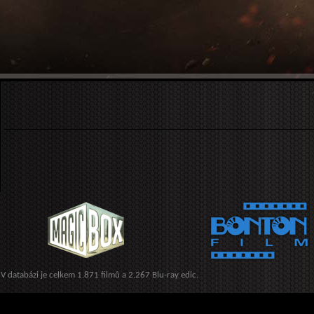
V databázi je celkem 1.871 filmů a 2.267 Blu-ray edic.