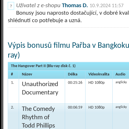
Uživatel z e-shopu
Thomas D.
10.9.2024 11:57
Bonusy jsou naprosto dostačující, v dobré kval
shlédnutí co potřebuje a uzná.
Výpis bonusů filmu Pařba v Bangkoku 
ray)
The Hangover Part II (Blu-ray disk č. 1)
#
Název
Délka
Videokvalita
Audio
1.
00:25:26
HD 1080p
anglicky
Unauthorized
Documentary
2.
00:06:59
HD 1080p
anglicky
The Comedy
Rhythm of
Todd Phillips