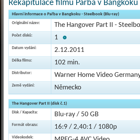
Rekapitulace filmu Pařba v Bangkoku 
Hlavní informace o Pařba v Bangkoku - Steelbook (Blu-ray)
Originální název:
The Hangover Part II - Steelbo
Počet disků:
1
Datum vydání:
2.12.2011
Délka filmu:
102 min.
Distributor:
Warner Home Video German
Země vydání:
Německo
The Hangover Part II (disk č.1)
Disk / Kapacita:
Blu-ray / 50 GB
Formát obrazu:
16:9 / 2,40:1 / 1080p
Videokodek:
MPEG-4 AVC Video