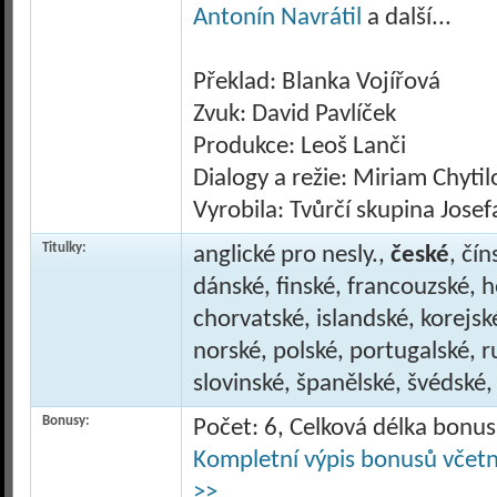
Antonín Navrátil
a další...
Překlad: Blanka Vojířová
Zvuk: David Pavlíček
Produkce: Leoš Lanči
Dialogy a režie: Miriam Chytil
Vyrobila: Tvůrčí skupina Josef
Titulky:
anglické pro nesly.,
české
, čín
dánské, finské, francouzské, 
chorvatské, islandské, korejs
norské, polské, portugalské, 
slovinské, španělské, švédské,
Bonusy:
Počet: 6, Celková délka bonu
Kompletní výpis bonusů včetně
>>