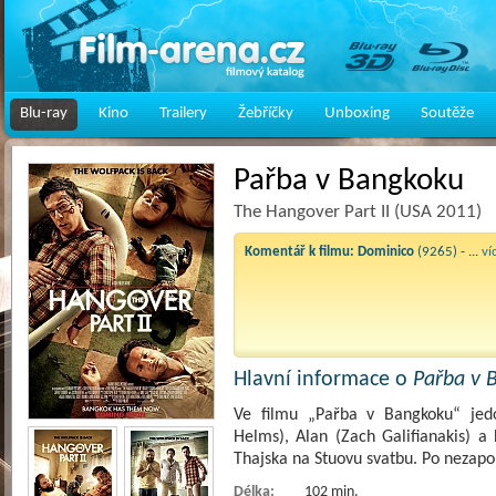
Blu-ray
Kino
Trailery
Žebříčky
Unboxing
Soutěže
Pařba v Bangkoku
The Hangover Part II (USA 2011)
Komentář k filmu:
Dominico
(9265)
- ...
ví
Hlavní informace o
Pařba v 
Ve filmu „Pařba v Bangkoku“ jedo
Helms), Alan (Zach Galifianakis) a
Thajska na Stuovu svatbu. Po nezap
Délka:
102 min.