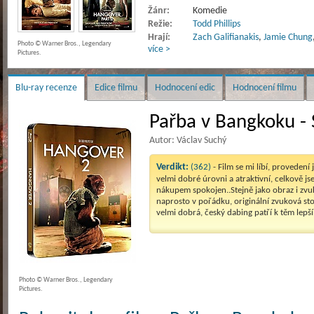
Žánr:
Komedie
Režie:
Todd Phillips
Hrají:
Zach Galifianakis
,
Jamie Chung
Photo © Warner Bros., Legendary
více >
Pictures.
Blu-ray recenze
Edice filmu
Hodnocení edic
Hodnocení filmu
Pařba v Bangkoku - 
Autor: Václav Suchý
Verdikt:
(362)
- Film se mi líbí, provedení 
velmi dobré úrovni a atraktivní, celkově js
nákupem spokojen..Stejně jako obraz i zvuk
naprosto v pořádku, originální zvuková sto
velmi dobrá, český dabing patří k těm lepš
Photo © Warner Bros., Legendary
Pictures.