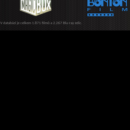
V databázi je celkem 1.871 filmů a 2.267 Blu-ray edic.