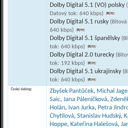
Dolby Digital 5.1 (VO) polsky
Datový tok: 640 kbps)
Dolby Digital 5.1 rusky
(Bitová
640 kbps)
Dolby Digital 5.1 španělsky
(B
tok: 640 kbps)
Dolby Digital 2.0 turecky
(Bit
tok: 192 kbps)
Dolby Digital 5.1 ukrajinsky
(B
tok: 640 kbps)
Český dabing:
Zbyšek Pantůček
,
Michal Jage
Saic
,
Jana Páleníčková
,
Zdeně
Holán
,
Ivan Jurka
,
Petra Jind
Chytilová
,
Stanislav Hudský
,
K
Hoppe
,
Kateřina Halešová
,
Ja