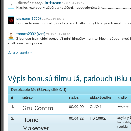
Uživatel z e-shopu
krtkuvsen
12.8.2015 12:27
Klasika, rozhovory, záběry z natáčení, nepovedené scény...................................
pipapaja
(1730)
20.9.2014 10:46
Bonusů tu moc nen,í ale jsou tu pěkné krátké filmy které jsou kompletně č
tomass2002
(612)
28.12.2015 10:06
Z bonusů jsem viděl pouze tři mini filmečky, není to hlavní důvod, proč
krátkometrážní počiny.
Další příspěvky >
Výpis bonusů filmu Já, padouch (Blu-
Despicable Me (Blu-ray disk č. 1)
#
Název
Délka
Videokvalita
Audio
1.
00:00:00
On/Off
anglicky
Gru-Control
2.
00:04:22
HD 1080p
anglicky,
Home
holandsky
Makeover
švédsky