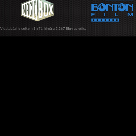
V databázi je celkem 1.871 filmů a 2.267 Blu-ray edic.