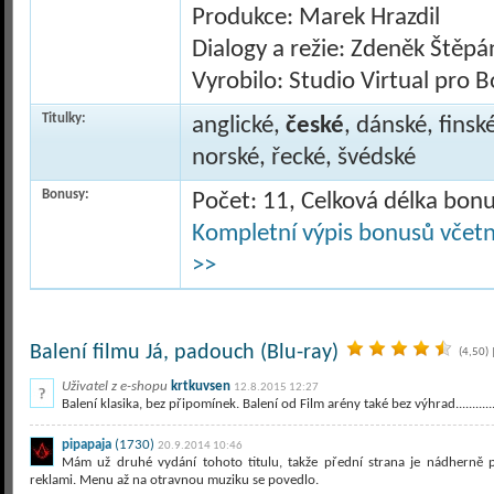
Produkce: Marek Hrazdil
Dialogy a režie: Zdeněk Štěpá
Vyrobilo: Studio Virtual pro 
Titulky:
anglické,
české
, dánské, finsk
norské, řecké, švédské
Bonusy:
Počet: 11, Celková délka bon
Kompletní výpis bonusů včetně
>>
Balení filmu Já, padouch (Blu-ray)
(4,50)
Uživatel z e-shopu
krtkuvsen
12.8.2015 12:27
Balení klasika, bez připomínek. Balení od Film arény také bez výhrad..................
pipapaja
(1730)
20.9.2014 10:46
Mám už druhé vydání tohoto titulu, takže přední strana je nádherně 
reklami. Menu až na otravnou muziku se povedlo.