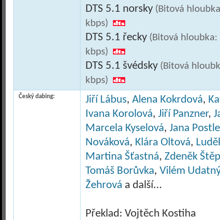
DTS 5.1 norsky
(Bitová hloubka
kbps)
DTS 5.1 řecky
(Bitová hloubka:
kbps)
DTS 5.1 švédsky
(Bitová hloubk
kbps)
Český dabing:
Jiří Lábus
,
Alena Kokrdová
,
Ka
Ivana Korolová
,
Jiří Panzner
,
J
Marcela Kyselová
,
Jana Postl
Nováková
,
Klára Oltová
,
Ludě
Martina Šťastná
,
Zdeněk Ště
Tomáš Borůvka
,
Vilém Udatný
Žehrová
a další...
Překlad: Vojtěch Kostiha