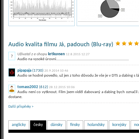
Audio kvalita filmu Já, padouch (Blu-ray)
Uživatel z e-shopu
krtkuvsen
12.8.2015 12:27
Audio na vysoké úrovni..............................................................................
pipapaja
(1730)
20.9.2014 10:46
Audio se hodně povedlo, už jen z toho důvodu že vše je v DTS a dabing s lá
tomass2002
(612)
28.12.2015 10:06
Audiu není co vytknout. Film jsem viděl dabovaný a dabing bych označi
dostane.
Další příspěvky >
anglicky
česky
dánsky
finsky
holandsky
korejsky
no