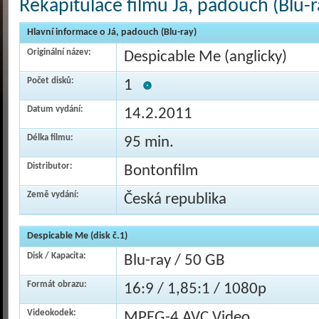
Rekapitulace filmu Já, padouch (Blu-r
Hlavní informace o Já, padouch (Blu-ray)
Originální název:
Despicable Me (anglicky)
Počet disků:
1
Datum vydání:
14.2.2011
Délka filmu:
95 min.
Distributor:
Bontonfilm
Země vydání:
Česká republika
Despicable Me (disk č.1)
Disk / Kapacita:
Blu-ray / 50 GB
Formát obrazu:
16:9 / 1,85:1 / 1080p
Videokodek:
MPEG-4 AVC Video