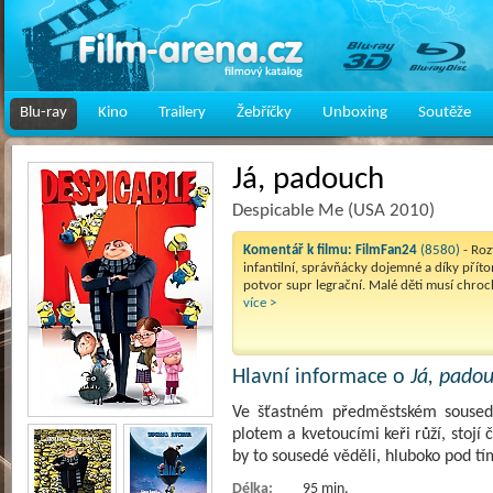
Blu-ray
Kino
Trailery
Žebříčky
Unboxing
Soutěže
Já, padouch
Despicable Me (USA 2010)
Komentář k filmu:
FilmFan24
(8580)
- Roz
infantilní, správňácky dojemné a díky přít
potvor supr legrační. Malé děti musí chroc
více >
Hlavní informace o
Já, pado
Ve šťastném předměstském soused
plotem a kvetoucími keři růží, stoj
by to sousedé věděli, hluboko pod
Délka:
95 min.