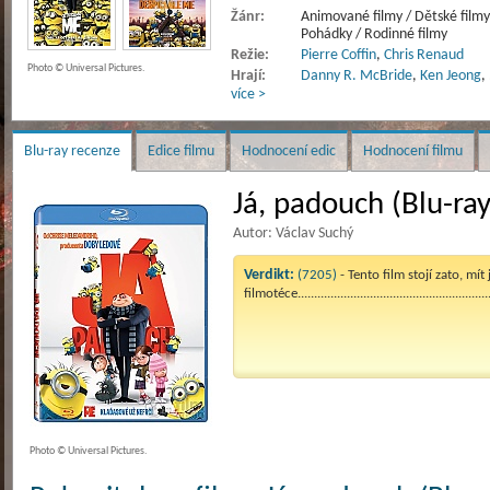
Žánr:
Animované filmy / Dětské filmy
Pohádky / Rodinné filmy
Režie:
Pierre Coffin
,
Chris Renaud
Photo © Universal Pictures.
Hrají:
Danny R. McBride
,
Ken Jeong
,
více >
Blu-ray recenze
Edice filmu
Hodnocení edic
Hodnocení filmu
Já, padouch (Blu-ray
Autor: Václav Suchý
Verdikt:
(7205)
- Tento film stojí zato, mít 
filmotéce.........................................................
Photo © Universal Pictures.