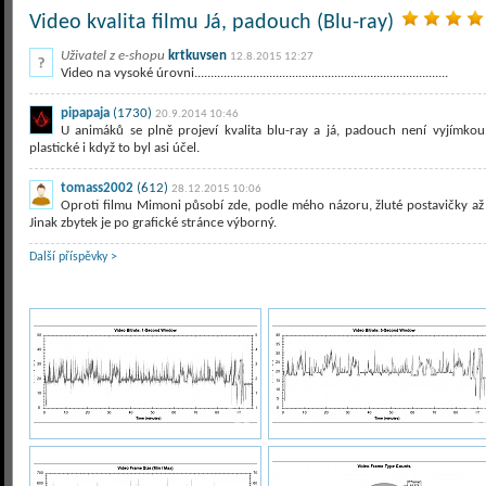
Video kvalita filmu Já, padouch (Blu-ray)
Uživatel z e-shopu
krtkuvsen
12.8.2015 12:27
Video na vysoké úrovni..............................................................................
pipapaja
(1730)
20.9.2014 10:46
U animáků se plně projeví kvalita blu-ray a já, padouch není vyjímkou
plastické i když to byl asi účel.
tomass2002
(612)
28.12.2015 10:06
Oproti filmu Mimoni působí zde, podle mého názoru, žluté postavičky 
Jinak zbytek je po grafické stránce výborný.
Další příspěvky >