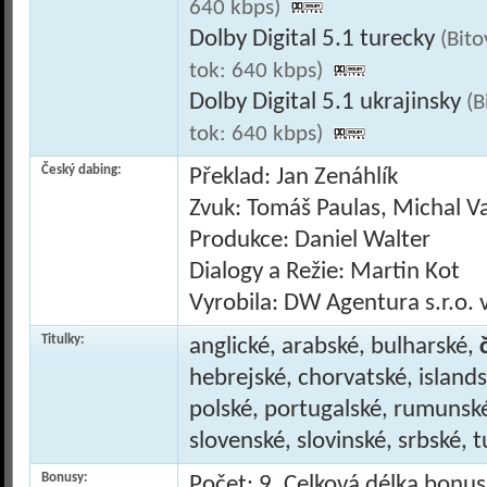
640 kbps)
Dolby Digital 5.1 turecky
(Bit
tok: 640 kbps)
Dolby Digital 5.1 ukrajinsky
(B
tok: 640 kbps)
Český dabing:
Překlad: Jan Zenáhlík
Zvuk: Tomáš Paulas, Michal V
Produkce: Daniel Walter
Dialogy a Režie: Martin Kot
Vyrobila: DW Agentura s.r.o. 
Titulky:
anglické, arabské, bulharské,
hebrejské, chorvatské, islands
polské, portugalské, rumunské
slovenské, slovinské, srbské, 
Bonusy:
Počet: 9, Celková délka bonu