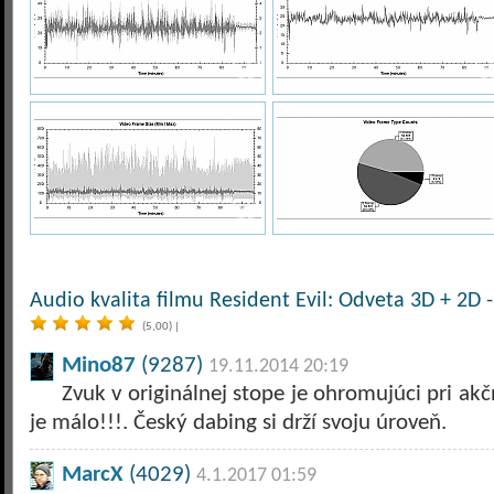
Audio kvalita filmu Resident Evil: Odveta 3D + 2D 
(5,00)
|
Mino87
(9287)
19.11.2014 20:19
Zvuk v originálnej stope je ohromujúci pri akč
je málo!!!. Český dabing si drží svoju úroveň.
MarcX
(4029)
4.1.2017 01:59