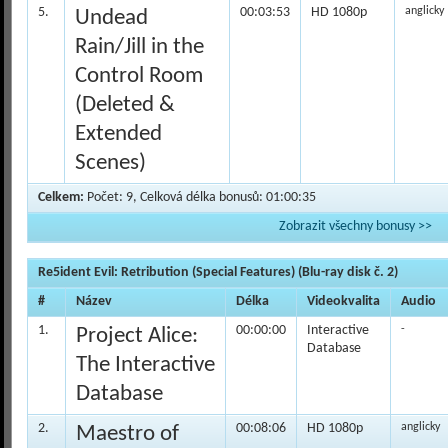
5.
00:03:53
HD 1080p
anglicky
Undead
Rain/Jill in the
Control Room
(Deleted &
Extended
Scenes)
Celkem:
Počet: 9, Celková délka bonusů: 01:00:35
Zobrazit všechny bonusy >>
Re5ident Evil: Retribution (Special Features) (Blu-ray disk č. 2)
#
Název
Délka
Videokvalita
Audio
1.
00:00:00
Interactive
-
Project Alice:
Database
The Interactive
Database
2.
00:08:06
HD 1080p
anglicky
Maestro of