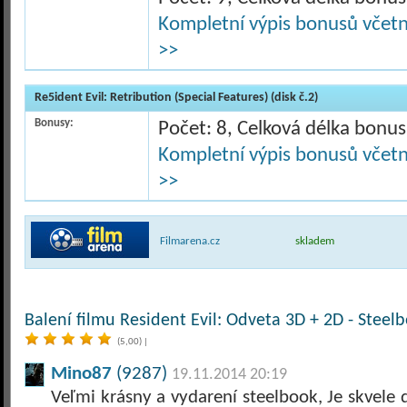
Kompletní výpis bonusů včetně
>>
Re5ident Evil: Retribution (Special Features) (disk č.2)
Bonusy:
Počet: 8, Celková délka bonu
Kompletní výpis bonusů včetně
>>
Filmarena.cz
skladem
Balení filmu Resident Evil: Odveta 3D + 2D - Steelb
(5,00)
|
Mino87
(9287)
19.11.2014 20:19
Veľmi krásny a vydarení steelbook, Je skvele 