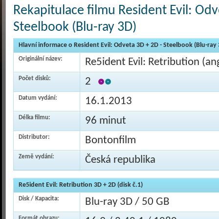
Rekapitulace filmu Resident Evil: Odv
Steelbook (Blu-ray 3D)
Hlavní informace o Resident Evil: Odveta 3D + 2D - Steelbook (Blu-ray
Originální název:
Re5ident Evil: Retribution (ang
Počet disků:
2
Datum vydání:
16.1.2013
Délka filmu:
96 minut
Distributor:
Bontonfilm
Země vydání:
Česká republika
Re5ident Evil: Retribution 3D + 2D (disk č.1)
Disk / Kapacita:
Blu-ray 3D / 50 GB
Formát obrazu: