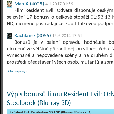
MarcX
(4029)
4.1.2017 01:59
Film Resident Evil: Odveta disponuje českými 
se pyšní 17 bonusy o celkové stopáži 01:53:13 
HD, nicméně postrádají českou titulkovou podpo
Kachlansz
(3055)
15.5.2014 17:51
Bonusů je v balení opravdu hodně,ale bo
nicméně ve většině případů nejsou vůbec třeba. N
vynechané a nepovedené scény a na druhém di
prostředí představení všech osob, mutantů a zbra
Další příspěvky >
Výpis bonusů filmu Resident Evil: Od
Steelbook (Blu-ray 3D)
Re5ident Evil: Retribution 3D + 2D (Blu-ray 3D disk č. 1)