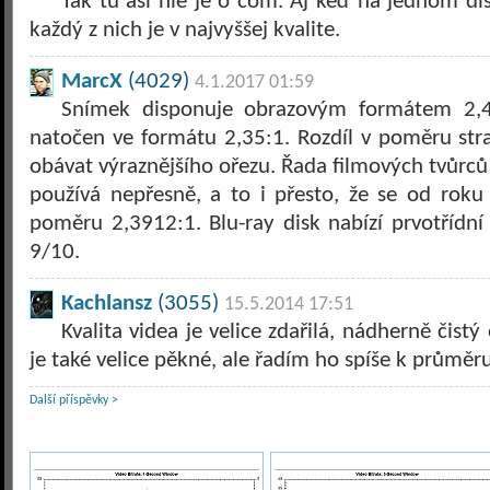
Tak tu asi nie je o čom. Aj keď na jednom dis
každý z nich je v najvyššej kvalite.
MarcX
(4029)
4.1.2017 01:59
Snímek disponuje obrazovým formátem 2,4
natočen ve formátu 2,35:1. Rozdíl v poměru str
obávat výraznějšího ořezu. Řada filmových tvůrců 
používá nepřesně, a to i přesto, že se od roku
poměru 2,3912:1. Blu-ray disk nabízí prvotřídní 
9/10.
Kachlansz
(3055)
15.5.2014 17:51
Kvalita videa je velice zdařilá, nádherně čist
je také velice pěkné, ale řadím ho spíše k průměru
Další příspěvky >