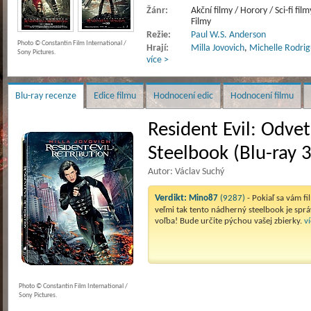
Žánr:
Akční filmy / Horory / Sci-fi film
Filmy
Režie:
Paul W.S. Anderson
Photo © Constantin Film International /
Hrají:
Milla Jovovich
,
Michelle Rodri
Sony Pictures.
více >
Blu-ray recenze
Edice filmu
Hodnocení edic
Hodnocení filmu
Resident Evil: Odve
Steelbook (Blu-ray 
Autor: Václav Suchý
Verdikt:
Mino87
(9287)
- Pokiaľ sa vám fi
veľmi tak tento nádherný steelbook je spr
voľba! Bude určite pýchou vašej zbierky.
ví
Photo © Constantin Film International /
Sony Pictures.