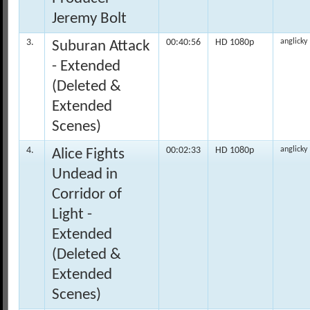
Jeremy Bolt
3.
00:40:56
HD 1080p
anglicky
Suburan Attack
- Extended
(Deleted &
Extended
Scenes)
4.
00:02:33
HD 1080p
anglicky
Alice Fights
Undead in
Corridor of
Light -
Extended
(Deleted &
Extended
Scenes)