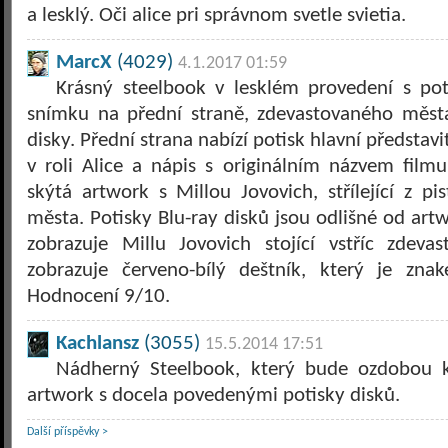
a lesklý. Oči alice pri správnom svetle svietia.
MarcX
(4029)
4.1.2017 01:59
Krásný steelbook v lesklém provedení s pot
snímku na přední straně, zdevastovaného měst
disky. Přední strana nabízí potisk hlavní představ
v roli Alice a nápis s originálním názvem filmu
skýtá artwork s Millou Jovovich, střílející z pi
města. Potisky Blu-ray disků jsou odlišné od art
zobrazuje Millu Jovovich stojící vstříc zde
zobrazuje červeno-bílý deštník, který je zna
Hodnocení 9/10.
Kachlansz
(3055)
15.5.2014 17:51
Nádherný Steelbook, který bude ozdobou ka
artwork s docela povedenými potisky disků.
Další příspěvky >