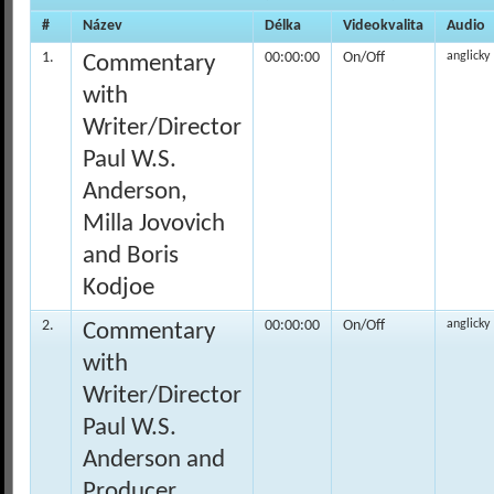
#
Název
Délka
Videokvalita
Audio
1.
00:00:00
On/Off
anglicky
Commentary
with
Writer/Director
Paul W.S.
Anderson,
Milla Jovovich
and Boris
Kodjoe
2.
00:00:00
On/Off
anglicky
Commentary
with
Writer/Director
Paul W.S.
Anderson and
Producer