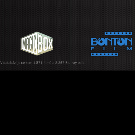
V databázi je celkem 1.871 filmů a 2.267 Blu-ray edic.