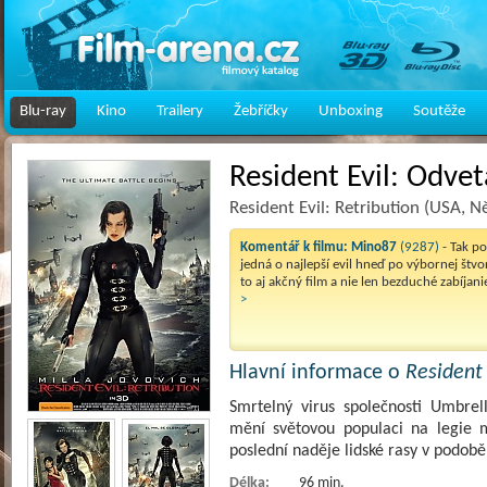
Blu-ray
Kino
Trailery
Žebříčky
Unboxing
Soutěže
Resident Evil: Odvet
Resident Evil: Retribution (USA, 
Komentář k filmu:
Mino87
(9287)
- Tak p
jedná o najlepší evil hneď po výbornej štvo
to aj akčný film a nie len bezduché zabíjan
>
Hlavní informace o
Resident 
Smrtelný virus společnosti Umbrel
mění světovou populaci na legie m
poslední naděje lidské rasy v podob
Délka:
96 min.