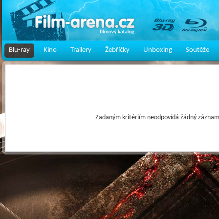
Blu-ray
Kino
Trailery
Žebříčky
Unboxing
Soutěže
Zadaným kritériím neodpovídá žádný záznam 