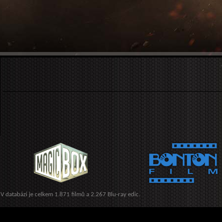
V databázi je celkem 1.871 filmů a 2.267 Blu-ray edic.