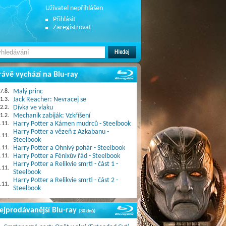
Uživatel nepřihlášen
Přihlásit
Zaregistrovat
rávě vychází na Blu-ray
7.8.
Malý princ
1.3.
Jack Reacher: Nevracej se
2.2.
Dívka ve vlaku
1.2.
Mechanik zabiják: Vzkříšení
.11.
Harry Potter a Kámen mudrců - Steelbook
Harry Potter a vězeň z Azkabanu -
.11.
Steelbook
.11.
Harry Potter a Ohnivý pohár - Steelbook
.11.
Harry Potter a Fénixův řád - Steelbook
Harry Potter a Relikvie smrti - část 1 -
.11.
Steelbook
Harry Potter a Relikvie smrti - část 2 -
.11.
Steelbook
ejprodávanější Blu-ray
(30 dnů)