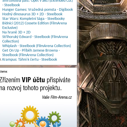
Smrtonosná past: Opět v akci (Extended Cut)
- Steelbook
Hunger Games: Vražedná pomsta - Digibook
Hodný dinosaurus 3D + 2D - Steelbook
Star Wars: Kompletní Sága - Steelbooky
Bídníci (2012) Cossete Edition (FilmArena
Exclusive)
Na hraně 3D + 2D
Střihoruký Edward - Steelbook (FilmArena
Collection)
Whiplash - Steelbook (FilmArena Collection)
Get On Up - Příběh Jamese Browna -
Steelbook (FilmArena Collection)
.
Krampus: Táhni k čertu - Steelbook