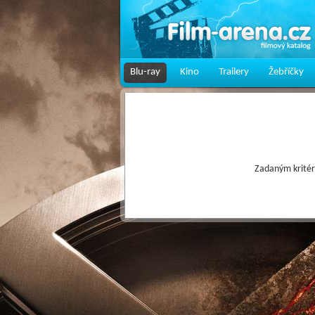
Blu-ray
Kino
Trailery
Žebříčky
Zadaným kritér