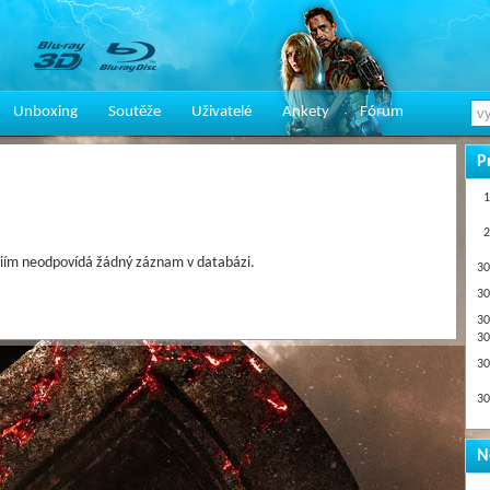
Unboxing
Soutěže
Uživatelé
Ankety
Fórum
P
1
2
iím neodpovídá žádný záznam v databázi.
30
30
30
30
30
30
N