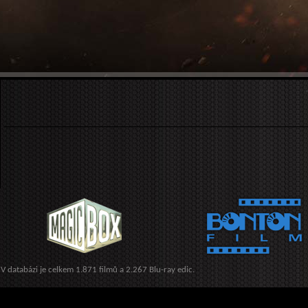
V databázi je celkem 1.871 filmů a 2.267 Blu-ray edic.