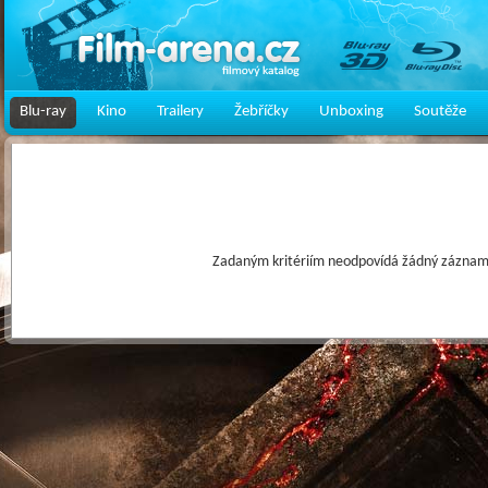
Blu-ray
Kino
Trailery
Žebříčky
Unboxing
Soutěže
Zadaným kritériím neodpovídá žádný záznam 