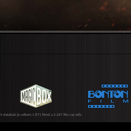
V databázi je celkem 1.871 filmů a 2.267 Blu-ray edic.