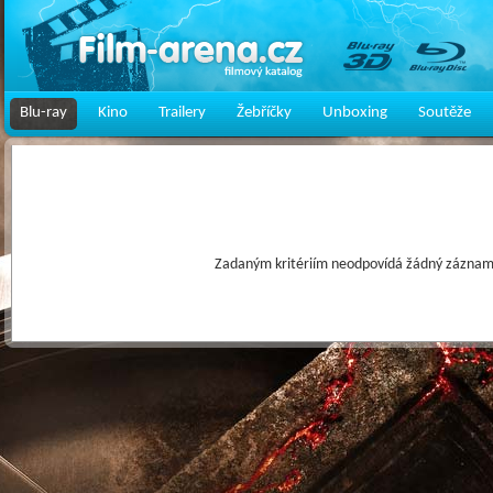
Blu-ray
Kino
Trailery
Žebříčky
Unboxing
Soutěže
Zadaným kritériím neodpovídá žádný záznam 