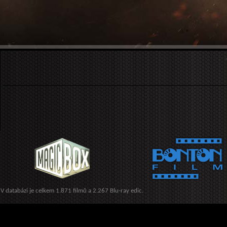
V databázi je celkem 1.871 filmů a 2.267 Blu-ray edic.