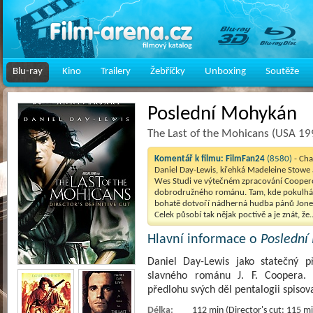
Blu-ray
Kino
Trailery
Žebříčky
Unboxing
Soutěže
Poslední Mohykán
The Last of the Mohicans (USA 19
Komentář k filmu:
FilmFan24
(8580)
- Cha
Daniel Day-Lewis, křehká Madeleine Stowe
Wes Studi ve výtečném zpracování Cooper
dobrodružného románu. Tam, kde pokulháv
bohatě dotvoří nádherná hudba pánů Jone
Celek působí tak nějak poctivě a je znát, že.
Hlavní informace o
Poslední
Daniel Day-Lewis jako statečný p
slavného románu J. F. Coopera. F
předlohu svých děl pentalogii spis
Délka:
112 min (Director's cut: 115 mi