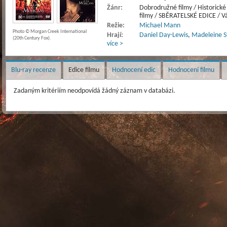
Žánr:
Dobrodružné filmy / Historické
filmy / SBĚRATELSKÉ EDICE / Vá
Režie:
Michael Mann
Photo © Morgan Creek International
Hrají:
Daniel Day-Lewis
,
Madeleine 
(20th Century Fox).
více >
Blu-ray recenze
Edice filmu
Hodnocení edic
Hodnocení filmu
Zadaným kritériím neodpovídá žádný záznam v databázi.