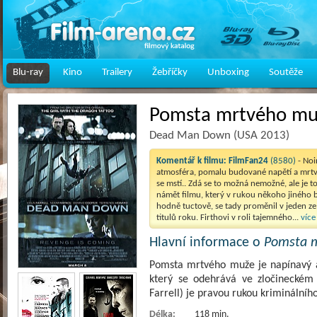
Blu-ray
Kino
Trailery
Žebříčky
Unboxing
Soutěže
Pomsta mrtvého mu
Dead Man Down (USA 2013)
Komentář k filmu:
FilmFan24
(8580)
- No
atmosféra, pomalu budované napětí a mrtv
se mstí.. Zdá se to možná nemožné, ale je to
námět filmu, který v rukou někoho jiného 
hodně tuctově, se tady proměnil v jeden z
titulů roku. Firthovi v roli tajemného...
více
Hlavní informace o
Pomsta 
Pomsta mrtvého muže je napínavý ak
který se odehrává ve zločineckém 
Farrell) je pravou rukou kriminálníh
Délka:
118 min.