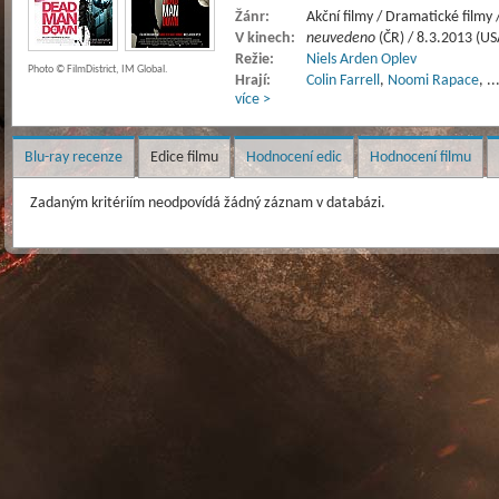
Žánr:
Akční filmy / Dramatické filmy /
V kinech:
neuvedeno
(ČR) / 8.3.2013 (US
Režie:
Niels Arden Oplev
Photo © FilmDistrict, IM Global.
Hrají:
Colin Farrell
,
Noomi Rapace
,
..
více >
Blu-ray recenze
Edice filmu
Hodnocení edic
Hodnocení filmu
Zadaným kritériím neodpovídá žádný záznam v databázi.