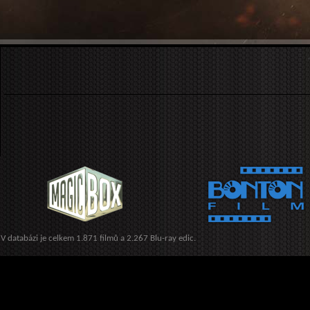
V databázi je celkem 1.871 filmů a 2.267 Blu-ray edic.