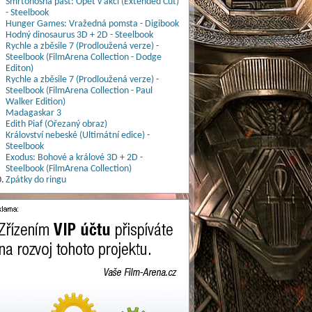
Smrtonosná past: Opět v akci (Extended Cut)
- Steelbook
Hunger Games: Vražedná pomsta - Digibook
Hodný dinosaurus 3D + 2D - Steelbook
Rychle a zběsile 7 (Prodloužená verze) -
Steelbook (FilmArena Collection - Dodge
Editon)
Rychle a zběsile 7 (Prodloužená verze) -
Steelbook (FilmArena Collection - Paul
Walker Edition)
Madagaskar 3
Edith Piaf (Ořezaný obraz)
Království nebeské (Ultimátní edice) -
Steelbook
Exodus: Bohové a králové 3D + 2D -
Steelbook (FilmArena Collection)
.
Zpátky do ringu