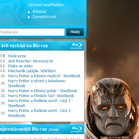
Uživatel nepřihlášen
Přihlásit
Zaregistrovat
rávě vychází na Blu-ray
7.8.
Malý princ
1.3.
Jack Reacher: Nevracej se
2.2.
Dívka ve vlaku
1.2.
Mechanik zabiják: Vzkříšení
.11.
Harry Potter a Kámen mudrců - Steelbook
Harry Potter a vězeň z Azkabanu -
.11.
Steelbook
.11.
Harry Potter a Ohnivý pohár - Steelbook
.11.
Harry Potter a Fénixův řád - Steelbook
Harry Potter a Relikvie smrti - část 1 -
.11.
Steelbook
Harry Potter a Relikvie smrti - část 2 -
.11.
Steelbook
ejprodávanější Blu-ray
(30 dnů)