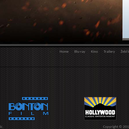
Home
Blu-ray
Kino
Trailery
Žebří
ic.
Copyright © 20