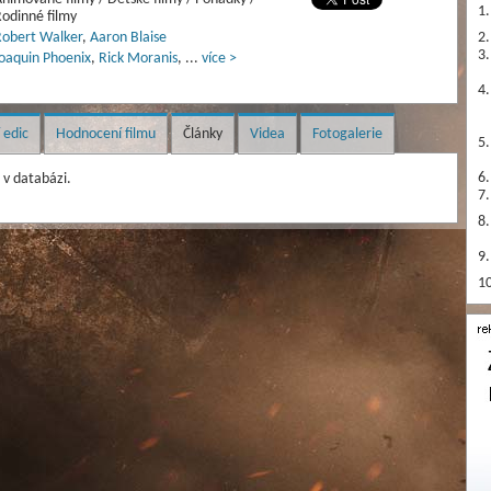
1.
odinné filmy
obert Walker
,
Aaron Blaise
2.
3.
oaquin Phoenix
,
Rick Moranis
,
...
více >
4.
 edic
Hodnocení filmu
Články
Videa
Fotogalerie
5.
v databázi.
6.
7.
8.
9.
10