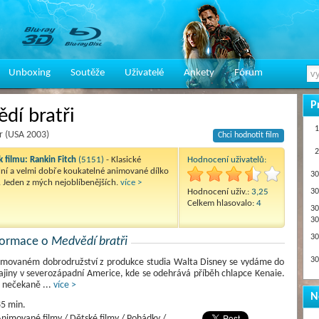
Unboxing
Soutěže
Uživatelé
Ankety
Fórum
P
dí bratři
1
r (USA 2003)
Chci hodnotit film
2
 filmu:
Rankin Fitch
(5151)
- Klasické
Hodnocení uživatelů:
ní a velmi dobře koukatelné animované dílko
30
 Jeden z mých nejoblíbenějších.
více >
Hodnocení uživ.:
3,25
30
Celkem hlasovalo:
4
30
30
30
nformace o
Medvědí bratři
30
movaném dobrodružství z produkce studia Walta Disney se vydáme do
jiny v severozápadní Americe, kde se odehrává příběh chlapce Kenaie.
se nečekaně
...
více >
N
5 min.
nimované filmy / Dětské filmy / Pohádky /