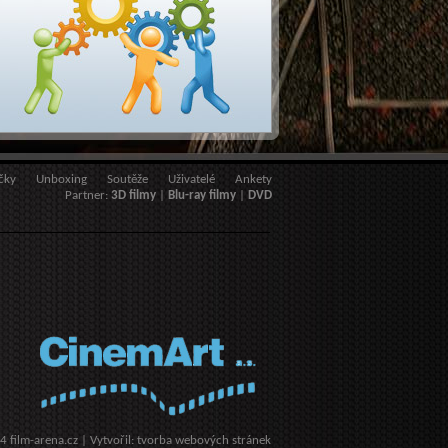
čky
Unboxing
Soutěže
Uživatelé
Ankety
Partner:
3D filmy
|
Blu-ray filmy
|
DVD
14
film-arena.cz
| Vytvořil:
tvorba webových stránek