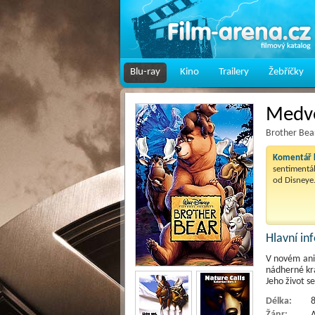
Blu-ray
Kino
Trailery
Žebříčky
Medvě
Brother Bea
Komentář k
sentimentál
od Disneye.
Hlavní i
V novém ani
nádherné kra
Jeho život 
Délka:
8
Žánr:
A