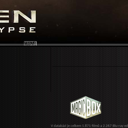
V databázi je celkem 1.871 filmů a 2.267 Blu-ray ed