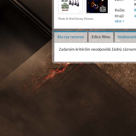
R
Režie:
R
Hrají:
J
Photo © Walt Disney Pictures.
více >
Blu-ray recenze
Edice filmu
Hodnocení
Zadaným kritériím neodpovídá žádný záznam 