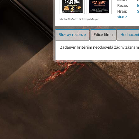
Režie:
B
Hrají:
S
více >
Photo © Metro Goldwyn Mayer.
Blu-ray recenze
Edice filmu
Hodnocení
Zadaným kritériím neodpovídá žádný záznam 