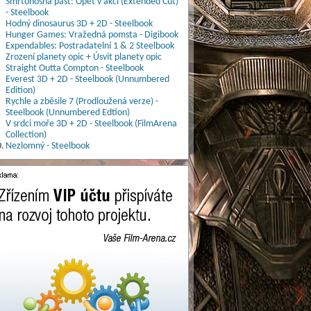
Smrtonosná past: Opět v akci (Extended Cut)
- Steelbook
Hodný dinosaurus 3D + 2D - Steelbook
Hunger Games: Vražedná pomsta - Digibook
Expendables: Postradatelní 1 & 2 Steelbook
Zrození planety opic + Úsvit planety opic
Straight Outta Compton - Steelbook
Everest 3D + 2D - Steelbook (Unnumbered
Edition)
Rychle a zběsile 7 (Prodloužená verze) -
Steelbook (Unnumbered Edtion)
V srdci moře 3D + 2D - Steelbook (FilmArena
Collection)
.
Nezlomný - Steelbook