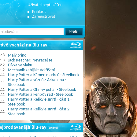
Uživatel nepřihlášen
Přihlásit
Zaregistrovat
rávě vychází na Blu-ray
7.8.
Malý princ
1.3.
Jack Reacher: Nevracej se
2.2.
Dívka ve vlaku
1.2.
Mechanik zabiják: Vzkříšení
.11.
Harry Potter a Kámen mudrců - Steelbook
Harry Potter a vězeň z Azkabanu -
.11.
Steelbook
.11.
Harry Potter a Ohnivý pohár - Steelbook
.11.
Harry Potter a Fénixův řád - Steelbook
Harry Potter a Relikvie smrti - část 1 -
.11.
Steelbook
Harry Potter a Relikvie smrti - část 2 -
.11.
Steelbook
ejprodávanější Blu-ray
(30 dnů)