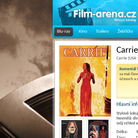
Blu-ray
Kino
Trailery
Žebříčky
Carrie
Carrie (USA 
Komentář k
sa mal člov
účesoch a d
Hlavní i
Stylově šoku
Nesmělá dív
svůj vzhled
Délka:
9
Žánr:
D