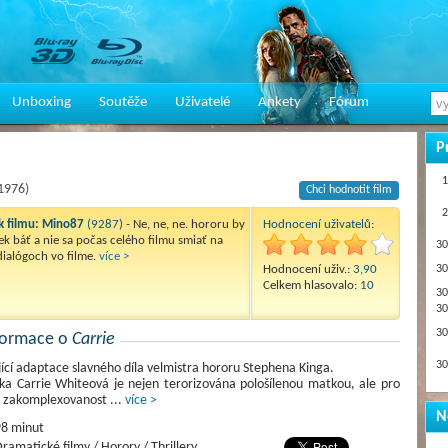
Unboxing
Soutěže
Uživatelé
Ankety
Fórum
P
1
1976)
Chci hodnotit film
2
 filmu:
Mino87
(9287)
- Ne, ne, ne. hororu by
Hodnocení uživatelů:
ek báť a nie sa počas celého filmu smiať na
30
ialógoch vo filme.
více >
Hodnocení uživ.:
3,90
30
Celkem hlasovalo:
10
30
30
30
nformace o
Carrie
30
jící adaptace slavného díla velmistra hororu Stephena Kinga.
ka Carrie Whiteová je nejen terorizována pološílenou matkou, ale pro
 a zakomplexovanost
...
více >
N
8 minut
ramatické filmy / Horory / Thrillery