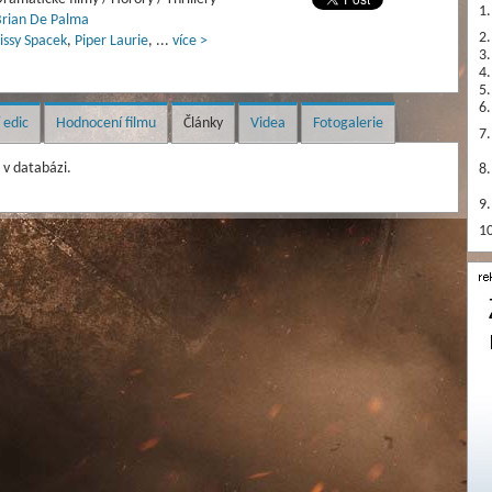
1.
rian De Palma
2.
issy Spacek
,
Piper Laurie
,
...
více >
3.
4.
5.
6.
 edic
Hodnocení filmu
Články
Videa
Fotogalerie
7.
v databázi.
8.
9.
10