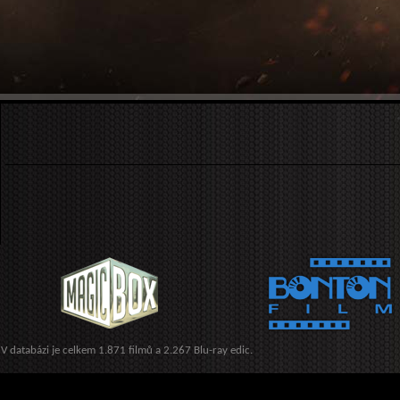
V databázi je celkem 1.871 filmů a 2.267 Blu-ray edic.