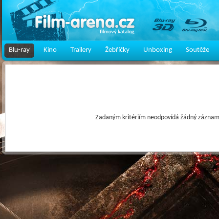
Blu-ray
Kino
Trailery
Žebříčky
Unboxing
Soutěže
Zadaným kritériím neodpovídá žádný záznam 