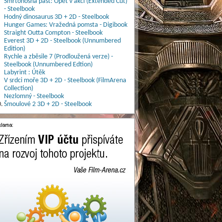
Smrtonosná past: Opět v akci (Extended Cut)
- Steelbook
Hodný dinosaurus 3D + 2D - Steelbook
Hunger Games: Vražedná pomsta - Digibook
Straight Outta Compton - Steelbook
Everest 3D + 2D - Steelbook (Unnumbered
Edition)
Rychle a zběsile 7 (Prodloužená verze) -
Steelbook (Unnumbered Edtion)
Labyrint : Útěk
V srdci moře 3D + 2D - Steelbook (FilmArena
Collection)
Nezlomný - Steelbook
.
Šmoulové 2 3D + 2D - Steelbook