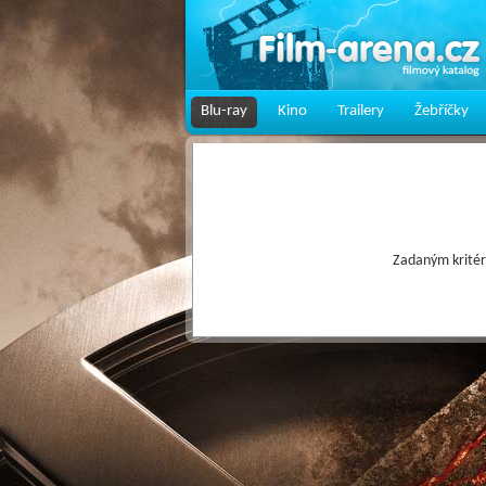
Blu-ray
Kino
Trailery
Žebříčky
Zadaným kritér