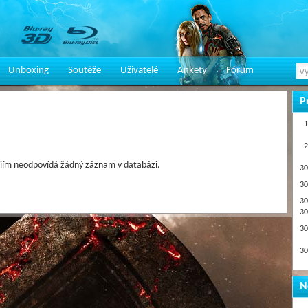
Unboxing
Soutěže
Uživatelé
Ankety
Fórum
P
1
2
iím neodpovídá žádný záznam v databázi.
30
30
30
30
30
30
N