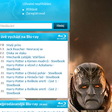
Uživatel nepřihlášen
Přihlásit
Zaregistrovat
rávě vychází na Blu-ray
7.8.
Malý princ
1.3.
Jack Reacher: Nevracej se
2.2.
Dívka ve vlaku
1.2.
Mechanik zabiják: Vzkříšení
.11.
Harry Potter a Kámen mudrců - Steelbook
Harry Potter a vězeň z Azkabanu -
.11.
Steelbook
.11.
Harry Potter a Ohnivý pohár - Steelbook
.11.
Harry Potter a Fénixův řád - Steelbook
Harry Potter a Relikvie smrti - část 1 -
.11.
Steelbook
Harry Potter a Relikvie smrti - část 2 -
.11.
Steelbook
ejprodávanější Blu-ray
(30 dnů)