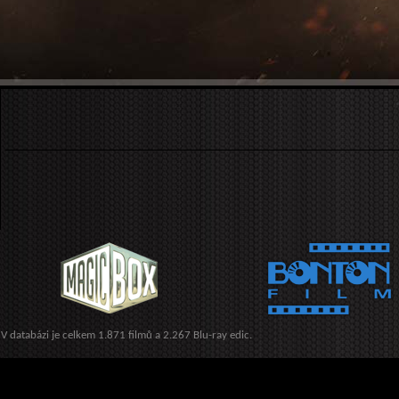
V databázi je celkem 1.871 filmů a 2.267 Blu-ray edic.