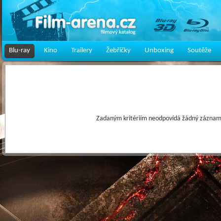
Blu-ray
Kino
Trailery
Žebříčky
Unboxing
Soutěže
Zadaným kritériím neodpovídá žádný záznam 