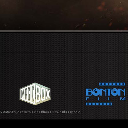
V databázi je celkem 1.871 filmů a 2.267 Blu-ray edic.