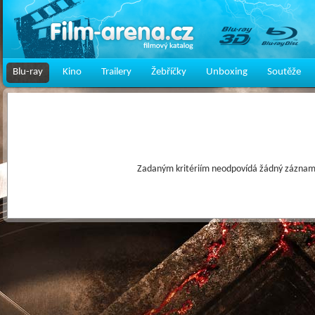
Blu-ray
Kino
Trailery
Žebříčky
Unboxing
Soutěže
Zadaným kritériím neodpovídá žádný záznam 