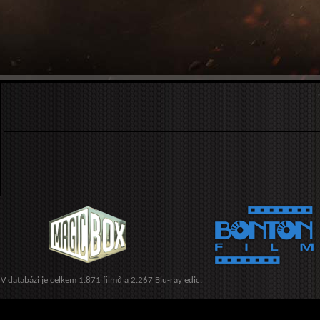
V databázi je celkem 1.871 filmů a 2.267 Blu-ray edic.