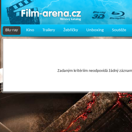
Blu-ray
Kino
Trailery
Žebříčky
Unboxing
Soutěže
Zadaným kritériím neodpovídá žádný záznam 