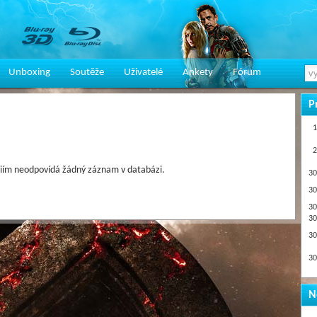
Unboxing
Soutěže
Uživatelé
Ankety
Fórum
P
1
2
iím neodpovídá žádný záznam v databázi.
30
30
30
30
30
30
N