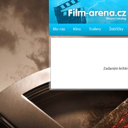
Blu-ray
Kino
Trailery
Žebříčky
Zadaným kritér