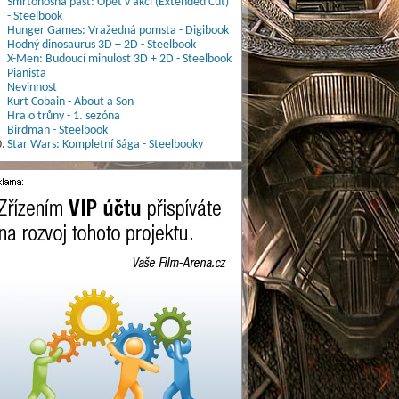
Smrtonosná past: Opět v akci (Extended Cut)
- Steelbook
Hunger Games: Vražedná pomsta - Digibook
Hodný dinosaurus 3D + 2D - Steelbook
X-Men: Budoucí minulost 3D + 2D - Steelbook
Pianista
Nevinnost
Kurt Cobain - About a Son
Hra o trůny - 1. sezóna
Birdman - Steelbook
.
Star Wars: Kompletní Sága - Steelbooky