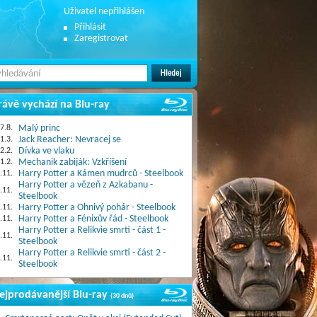
Uživatel nepřihlášen
Přihlásit
Zaregistrovat
rávě vychází na Blu-ray
7.8.
Malý princ
1.3.
Jack Reacher: Nevracej se
2.2.
Dívka ve vlaku
1.2.
Mechanik zabiják: Vzkříšení
.11.
Harry Potter a Kámen mudrců - Steelbook
Harry Potter a vězeň z Azkabanu -
.11.
Steelbook
.11.
Harry Potter a Ohnivý pohár - Steelbook
.11.
Harry Potter a Fénixův řád - Steelbook
Harry Potter a Relikvie smrti - část 1 -
.11.
Steelbook
Harry Potter a Relikvie smrti - část 2 -
.11.
Steelbook
ejprodávanější Blu-ray
(30 dnů)